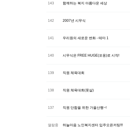
143
함께하는 복지 아름다운 세상
142
2007년 시무식
141
우리원의 새로운 변화 - 테마 1
140
시무식은 FREE HUGE(포옹)로 시작!
139
직원 체육대회
138
직원 체육대회(풋살)
137
직원 단합을 위한 가을산행~!
열람중
하늘마음 노인복지센터 입주오픈커팅!!!