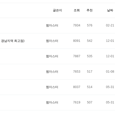
글쓴이
조회
추천
날짜
웹마스터
7934
576
02-21
 경남지역 최고점)
웹마스터
8091
542
12-01
웹마스터
7887
535
12-01
웹마스터
7653
517
01-08
웹마스터
8037
514
05-31
웹마스터
7619
507
05-31