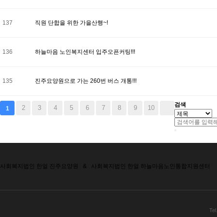
137
직원 단합을 위한 가을산행~!
136
하늘마음 노인복지센터 입주오픈커팅!!!
135
진주요양원으로 가는 260번 버스 개통!!!
검색
2
3
4
5
6
7
8
9
10
1
사회복지법인 한얼 진주요양원
&
사회복지법인 한얼 하늘마음노인통합지원센터
Tel