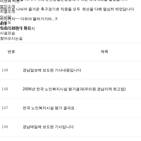
미션과 비전
법인소개
양팀으로 나뉘어 즐거운 축구경기로 직원들 모두 최선을 다해 열심히 띄었답니다
시설소개
인사말
아자아자~~ 더위야 물러가거라....!!
조직도
478
진주요양원의 특징
Total 149건
1 페이지
시설모습
찾아오시는길
번호
제목
149
경남일보에 보도된 기사내용입니다
148
2006년 전국 노인복지시설 평가결과(우리원 경남지역 최고점)
147
전국 노인복지시설 평가 결과표
146
경남매일에 보도된 기사입니다