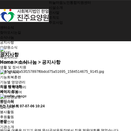
하늘마음노인통합지원센터
시설소개
인사말
조직도
주요사업
센터소식
찾아오시는길
소식나눔
공지사항
요양원소식
소식지
공지사항
제공서비스
Home
> 소식나눔 > 공지사항
여가지원/치매관리
생활 및 정서지원
간호 및 처치
기능회복훈련
기능별 영양관리
직원 체육대회
시설 및 환경관리
페이지 정보
지역사회 참여
노인인권보호
웹마스터
한얼가족
0건
7,696회
07-07-06 10:24
입소안내
봉사활동
후원활동
본문
한얼인재
기관소개
무더운 여름을 이기기 위해 문산공설운동장에서 직원 체육대회를 열었습니다