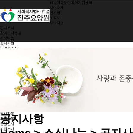
하늘마음노인통합지원센터
시설소개
인사말
조직도
주요사업
센터소식
찾아오시는길
소식나눔
공지사항
요양원소식
소식지
제공서비스
여가지원/치매관리
생활 및 정서지원
간호 및 처치
기능회복훈련
기능별 영양관리
시설 및 환경관리
지역사회 참여
노인인권보호
한얼가족
입소안내
봉사활동
공지사항
후원활동
한얼인재
기관소개