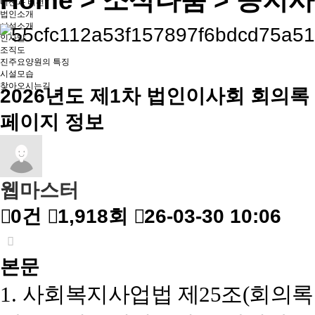
Home
> 소식나눔 > 공지
미션과 비전
법인소개
시설소개
인사말
조직도
진주요양원의 특징
시설모습
찾아오시는길
2026년도 제1차 법인이사회 회의록
페이지 정보
웹마스터
0건
1,918회
26-03-30 10:06
본문
1.
사회복지사업법 제
25
조
(
회의록 