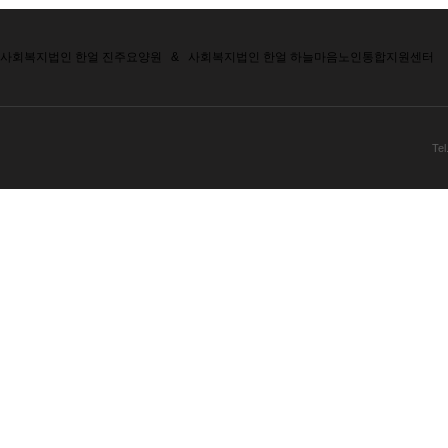
사회복지법인 한얼 진주요양원
&
사회복지법인 한얼 하늘마음노인통합지원센터
Tel