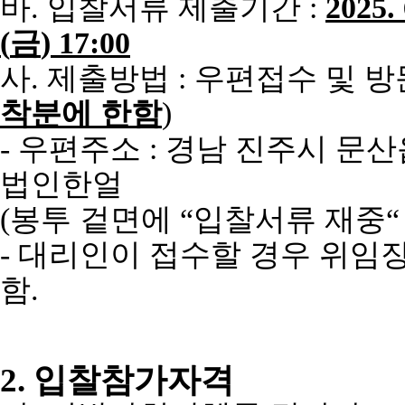
바
.
입찰서류 제출기간
:
2025. 
(
금
) 17:00
사
.
제출방법
:
우편접수 및 
착분에 한함
)
-
우편주소
:
경남 진주시 문산
법인한얼
(
봉투 겉면에
“
입찰서류 재중
-
대리인이 접수할 경우 위임장
함
.
2.
입찰참가자격