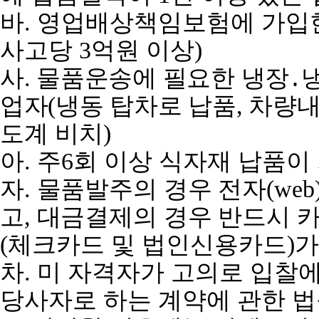
바
.
영업배상책임보험에 가입
사고당
3
억원 이상
)
사
.
물품운송에 필요한 냉장
․
업자
(
냉동 탑차로 납품
,
차량내
도계 비치
)
아
.
주
6
회 이상 식자재 납품이
자
.
물품발주의 경우 전자
(web
고
,
대금결제의 경우 반드시 
(
체크카드 및 법인신용카드
)
가
차
.
미 자격자가 고의로 입찰
당사자로 하는 계약에 관한 법