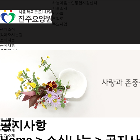
하늘마음노인통합지원센터
시설소개
인사말
조직도
주요사업
센터소식
찾아오시는길
소식나눔
공지사항
요양원소식
소식지
제공서비스
여가지원/치매관리
생활 및 정서지원
간호 및 처치
기능회복훈련
기능별 영양관리
시설 및 환경관리
지역사회 참여
노인인권보호
한얼가족
입소안내
봉사활동
공지사항
후원활동
한얼인재
기관소개