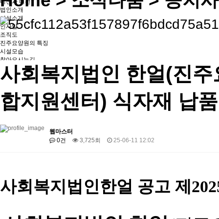
Home
> 소식나눔 > 공지
미션과 비전
법인소개
시설소개
인사말
조직도
진주요양원의 특징
시설모습
찾아오시는길
사회복지법인 한얼(진주
합지원센터) 식자재 납품
웹마스터
0건
3,725회
25-06-11 12:02
사회복지법인한얼 공고 제
202