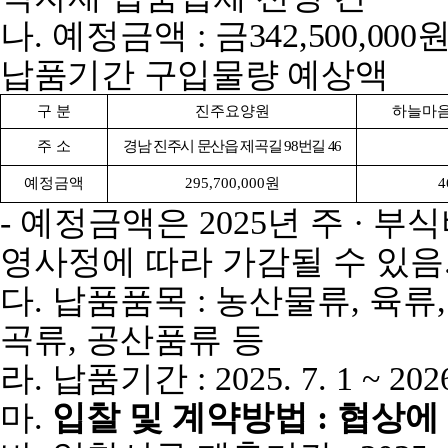
나
.
예정금액
:
금
342,500,000
납품기간 구입물량 예상액
구 분
진주요양원
하늘마
주 소
경남 진주시 문산읍 제곡길
98
번길
46
예정금액
295,700,000
원
4
-
예정금액은
2025
년 주
·
부식
영사정에 따라 가감될 수 있음
다
.
납품품목
:
농산물류
,
육류
곡류
,
공산품류 등
라
.
납품기간
: 2025. 7. 1 ~ 202
마
.
입찰 및 계약방법
:
협상에