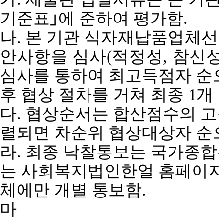
기준표
｣
에 준하여 평가함
.
나
.
본 기관
식자재납품업체선
안사항을 심사
(
적정성
,
참신
심사를 통하여 최고득점자 순
후 협상 절차를 거쳐 최종
1
개
다
.
협상순서는 합산점수의 고
렬되면 차순위 협상대상자 순
라
.
최종 낙찰통보는 국가종
는 사회복지법인한얼 홈페이지
체에만 개별 통보
함
.
마