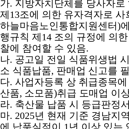
가
.
지방자치단체를 당사자로 
제
13
조에 의한 유자격자로 사
하늘마음노인통합지원센터
)
에
행규칙 제
14
조의 규정에 의한
찰에 참여할 수 있음
.
나
.
공고일 전일 식품위생법 시
소 식품납품
,
판매업 신고를 
다
.
사업자등록 상 취급종목에
산품
,
소모품
)
취급 도매업 이
라
.
축산물 납품 시 등급판정서
마
. 2025
년 현재 기준 경남지
에 납품실적이
1
년 이상 있는