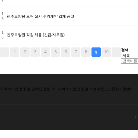
7
1
진주요양원 도배 실시 수의계약 업체 공고
6
1
진주요양원 직원 채용 (긴급/사무원)
5
검색
1
2
3
4
5
6
7
8
10
9
사회복지법인 한얼 진주요양원
&
사회복지법인 한얼 하늘마음노인통합지원센터
Tel