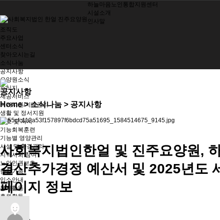
하늘마음노인통합지원센터
시설소개
인사말
조직도
주요사업
센터소식
찾아오시는길
소식나눔
공지사항
요양원소식
소식지
공지사항
제공서비스
Home
> 소식나눔 > 공지사항
여가지원/치매관리
생활 및 정서지원
간호 및 처치
기능회복훈련
기능별 영양관리
시설 및 환경관리
사회복지법인한얼 및 진주요양원, 
지역사회 참여
노인인권보호
결산추가경정 예산서 및 2025년도 
한얼가족
입소안내
페이지 정보
봉사활동
후원활동
한얼인재
기관소개