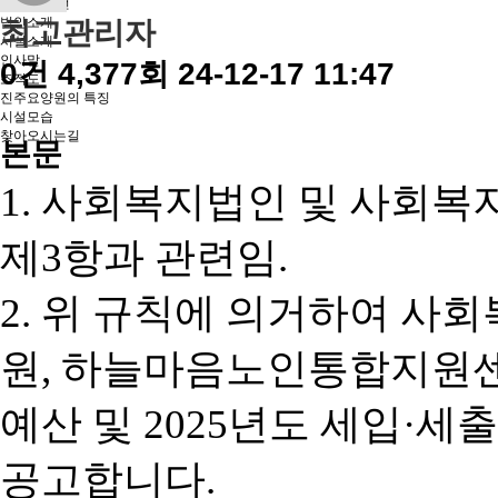
미션과 비전
법인소개
최고관리자
시설소개
인사말
0건
4,377회
24-12-17 11:47
조직도
진주요양원의 특징
시설모습
찾아오시는길
본문
1.
사회복지법인 및 사회복
제
3
항과 관련임
.
2.
위 규칙에 의거하여 사회
원
,
하늘마음노인통합지원
예산 및
2025
년도 세입
·
세출
공고합니다
.