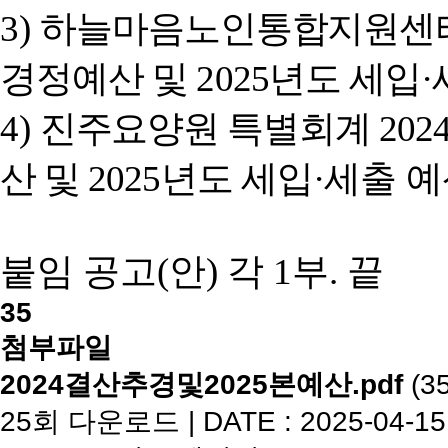
3)
하늘마음노인통합지원센
경정예산 및
2025
년도 세입
·
4)
진주요양원 특별회계
202
산 및
2025
년도 세입
·
세출
예
붙임 공고
(
안
)
각
1
부
.
끝
35
첨부파일
2024결산추경및2025본예산.pdf
(35
25회 다운로드 | DATE : 2025-04-15 