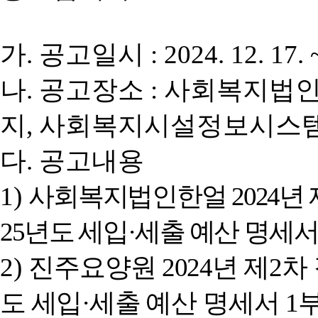
가
.
공고일시
: 2024. 12. 17. 
나
.
공고장소
:
사회복지법인
지
,
사회복지시설정보시스템
다
.
공고내용
1)
사회복지법인한얼
2024
년 
25
년도 세입
·
세출 예산
명세
2)
진주요양원
2024
년 제
2
차
도 세입
·
세출 예산
명세서
1