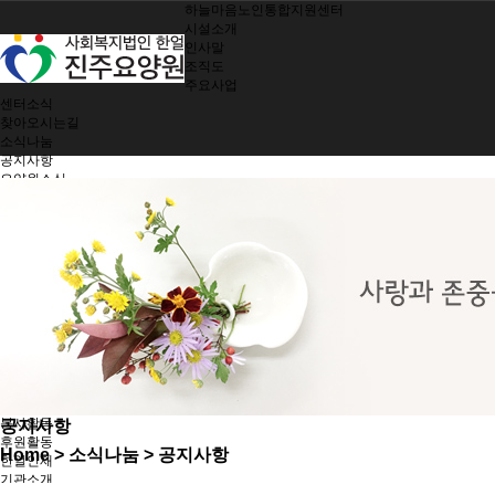
하늘마음노인통합지원센터
시설소개
인사말
조직도
주요사업
센터소식
찾아오시는길
소식나눔
공지사항
요양원소식
소식지
제공서비스
여가지원/치매관리
생활 및 정서지원
간호 및 처치
기능회복훈련
기능별 영양관리
시설 및 환경관리
지역사회 참여
노인인권보호
한얼가족
입소안내
봉사활동
공지사항
후원활동
Home
> 소식나눔 > 공지사항
한얼인재
기관소개