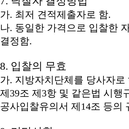
7.
낙찰자 결정방법
가
.
최저 견적제출자로 함
.
나
.
동일한 가격으로 입찰한 
결정함
.
8.
입찰의 무효
가
.
지방자치단체를 당사자로 
제
39
조 제
3
항 및 같은법 시행
공사입찰유의서 제
14
조 등의