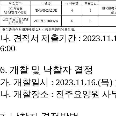
대상품목
모델명
구매수량
효율등급
한국전력
LG
천정형
TNW0902A2UR
4
1
냉
·
난방기
25
평형
설
삼성 벽걸이형 냉난
AR07C9180HZN
4
1
방기
(
무풍
)
※
기존 에어컨 철거비 및 설치비 등 견적금액에 포함 필
.
나
.
견적서 제출기간
: 2023.11.
6:00
6.
개찰 및 낙찰자 결정
가
.
개찰일시
: 2023.11.16.(
목
)
나
.
개찰장소
:
진주요양원 사