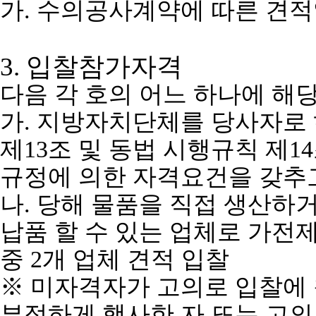
가
.
수의공사계약에 따른 견
3.
입찰참가자격
다음 각 호의 어느 하나에 해
가
.
지방자치단체를 당사자로 
제
13
조 및 동법 시행규칙 제
14
규정에 의한 자격요건을 갖추
나
.
당해 물품을 직접 생산하
납품 할 수 있는 업체로 가전
중
2
개 업체 견적 입찰
※
미자격자가 고의로 입찰에 
부정하게 행사한 자 또는 고의