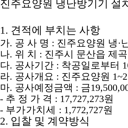
진주요양원 냉난방기기 설치
1. 견적에 부치는 사항
가
.
공 사 명
:
진주요양원 냉
·
나
.
위 치
:
진주시 문산읍 제
다
.
공사기간
:
착공일로부터
1
라
.
공사개요
:
진주요양원
1~2
마
.
공사예정금액
:
금
19,500,0
-
추 정 가 격
: 17,727,273
원
-
부가가치세
: 1,772,727
원
2.
입찰 및 계약방식