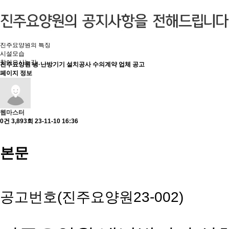
미션과 비전
법인소개
시설소개
인사말
조직도
진주요양원의 특징
시설모습
찾아오시는길
진주요양원 냉·난방기기 설치공사 수의계약 업체 공고
페이지 정보
웹마스터
0건
3,893회
23-11-10 16:36
본문
공고번호(진주요양원23-002)