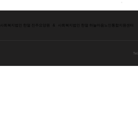
사회복지법인 한얼 진주요양원
&
사회복지법인 한얼 하늘마음노인통합지원센터
Tel