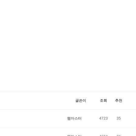
글쓴이
조회
추천
웹마스터
4723
35