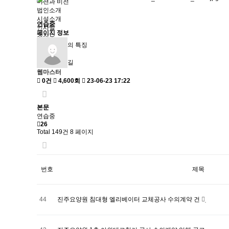
미션과 비전
법인소개
시설소개
연습중
인사말
페이지 정보
조직도
진주요양원의 특징
시설모습
찾아오시는길
웹마스터
0건
4,600회
23-06-23 17:22
본문
연습중
26
Total 149건
8 페이지
번호
제목
44
진주요양원 침대형 엘리베이터 교체공사 수의계약 건