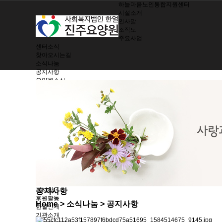
하늘마음노인통합지원센터
시설소개
인사말
조직도
주요사업
센터소식
찾아오시는길
소식나눔
공지사항
요양원소식
소식지
제공서비스
여가지원/치매관리
생활 및 정서지원
간호 및 처치
기능회복훈련
기능별 영양관리
시설 및 환경관리
지역사회 참여
노인인권보호
한얼가족
입소안내
봉사활동
공지사항
후원활동
Home
> 소식나눔 > 공지사항
한얼인재
기관소개