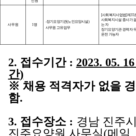
인원
[
사회복지사업법
]
제
35
사회복지시설 종사가 
-
장기요양기관
(
노인요양시설
)
사무원
1
명
는 자
사무원 고유업무
장기요양기관 경력자 
운전 가능자
2.
접수기간
:
2023. 05. 16
간
)
※
채용 적격자가 없을 경
함
.
3.
접수장소
:
경남 진주시
진주요양원 사무실
(
메일