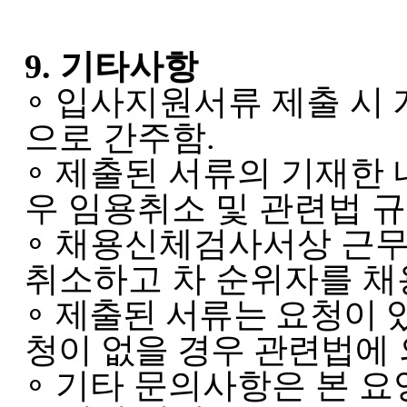
9.
기타사항
∘
입사지원서류 제출 시
으로 간주함
.
∘
제출된 서류의 기재한 
우 임용취소 및 관련법 
∘
채용신체검사서상 근무
취소하고 차 순위자를 채
∘
제출된 서류는 요청이 
청이 없을 경우 관련법에
∘
기타 문의사항은 본 요