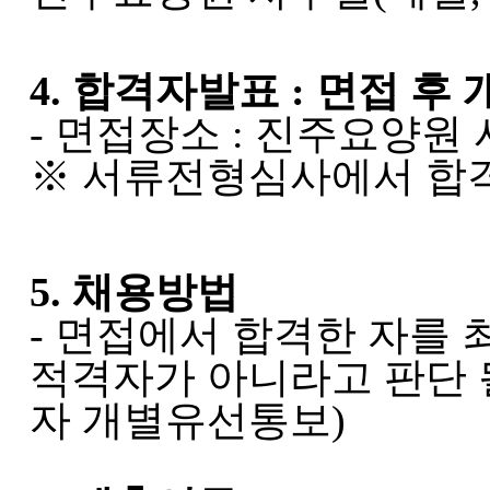
4.
합격자발표
:
면접 후 
-
면접장소
:
진주요양원 
※
서류전형심사에서 합격
5.
채용방법
-
면접에서 합격한 자를 
적격자가 아니라고 판단 
자 개별유선통보
)