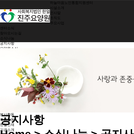
하늘마음노인통합지원센터
시설소개
인사말
조직도
주요사업
센터소식
찾아오시는길
소식나눔
공지사항
요양원소식
소식지
제공서비스
여가지원/치매관리
생활 및 정서지원
간호 및 처치
기능회복훈련
기능별 영양관리
시설 및 환경관리
지역사회 참여
노인인권보호
한얼가족
입소안내
봉사활동
공지사항
후원활동
한얼인재
기관소개