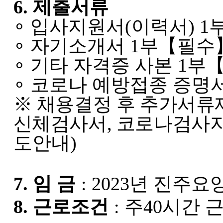
6.
제출서류
∘
입사지원서
(
이력서
) 1
∘
자기소개서
1
부
【
필수
∘
기타 자격증 사본
1
부
∘
코로나 예방접종 증명
※
채용결정 후 추가서류
신체검사서
,
코로나검사
도안내
)
7.
임 금
: 2023
년 진주요
8.
근로조건
:
주
40
시간 