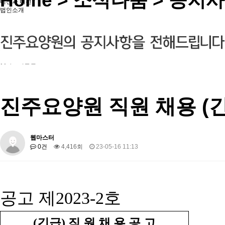
Home
> 소식나눔 > 공지
미션과 비전
법인소개
시설소개
인사말
조직도
진주요양원의 특징
시설모습
찾아오시는길
진주요양원 직원 채용 (
웹마스터
0건
4,416회
23-05-16 11:13
공고 제
2023-2
호
(
긴급
)
직 원 채 용 공 고