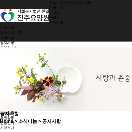
하늘마음노인통합지원센터
시설소개
인사말
조직도
주요사업
센터소식
찾아오시는길
소식나눔
공지사항
요양원소식
소식지
제공서비스
여가지원/치매관리
생활 및 정서지원
간호 및 처치
기능회복훈련
기능별 영양관리
시설 및 환경관리
지역사회 참여
노인인권보호
한얼가족
입소안내
봉사활동
공지사항
후원활동
Home
> 소식나눔 > 공지사항
한얼인재
기관소개