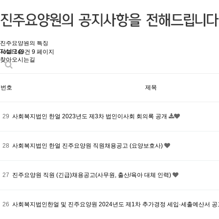
미션과 비전
법인소개
시설소개
인사말
조직도
진주요양원의 특징
시설모습
Total 149건
9 페이지
찾아오시는길
번호
제목
29
사회복지법인 한얼 2023년도 제3차 법인이사회 회의록 공개
28
사회복지법인 한얼 진주요양원 직원채용공고 (요양보호사)
27
진주요양원 직원 (긴급)채용공고(사무원, 출산/육아 대체 인력)
26
사회복지법인한얼 및 진주요양원 2024년도 제1차 추가경정 세입·세출예산서 