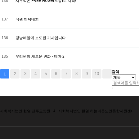
138
시무식은 FREE HUGE(포옹)로 시작!
137
직원 체육대회
136
경남매일에 보도된 기사입니다
135
우리원의 새로운 변화 - 테마 2
검색
2
3
4
5
6
7
8
9
10
1
사회복지법인 한얼 진주요양원
&
사회복지법인 한얼 하늘마음노인통합지원센터