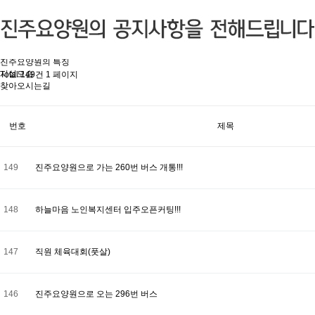
미션과 비전
법인소개
시설소개
인사말
조직도
진주요양원의 특징
시설모습
Total 149건
1 페이지
찾아오시는길
번호
제목
149
진주요양원으로 가는 260번 버스 개통!!!
148
하늘마음 노인복지센터 입주오픈커팅!!!
147
직원 체육대회(풋살)
146
진주요양원으로 오는 296번 버스