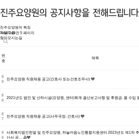
미션과 비전
법인소개
시설소개
인사말
조직도
진주요양원의 특징
시설모습
Total 149건
5 페이지
찾아오시는길
번
제목
호
8
진주요양원 직원채용 공고(간호사 또는간호조무사)
9
8
2021년도 법인 및 산하시설(요양원, 센터)회계 결산보고사항 및 후원금․품 수입
8
8
진주요양원 직원채용 공고(사무국장, 간호사)
7
8
사회복지법인한얼 및 진주요양원, 하늘마음노인통합지원센터 2023년도 제1차 
6
산서 공…