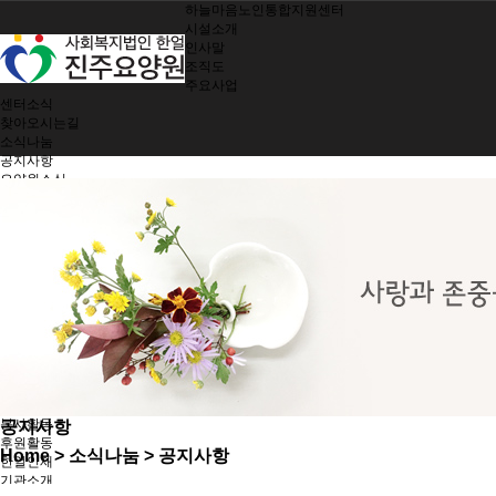
하늘마음노인통합지원센터
시설소개
인사말
조직도
주요사업
센터소식
찾아오시는길
소식나눔
공지사항
요양원소식
소식지
제공서비스
여가지원/치매관리
생활 및 정서지원
간호 및 처치
기능회복훈련
기능별 영양관리
시설 및 환경관리
지역사회 참여
노인인권보호
한얼가족
입소안내
봉사활동
공지사항
후원활동
Home
> 소식나눔 > 공지사항
한얼인재
기관소개