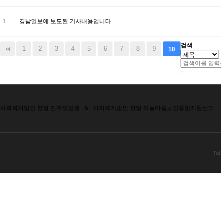
1
경남일보에 보도된 기사내용입니다
검색
1
2
3
4
5
6
7
8
9
10
사회복지법인 한얼 진주요양원
&
사회복지법인 한얼 하늘마음노인통합지원센터
Tel