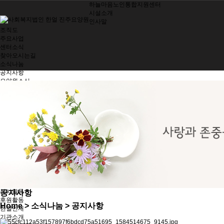
하늘마음노인통합지원센터
시설소개
인사말
조직도
주요사업
센터소식
찾아오시는길
소식나눔
공지사항
요양원소식
소식지
제공서비스
여가지원/치매관리
생활 및 정서지원
간호 및 처치
기능회복훈련
기능별 영양관리
시설 및 환경관리
지역사회 참여
노인인권보호
한얼가족
입소안내
봉사활동
공지사항
후원활동
Home
> 소식나눔 > 공지사항
한얼인재
기관소개