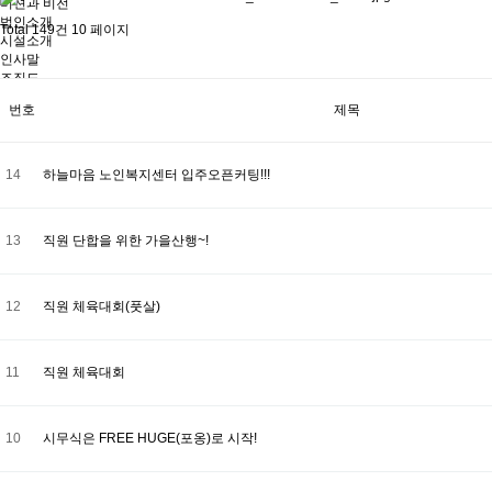
미션과 비전
법인소개
Total 149건
10 페이지
시설소개
인사말
조직도
진주요양원의 특징
번호
제목
시설모습
찾아오시는길
14
하늘마음 노인복지센터 입주오픈커팅!!!
13
직원 단합을 위한 가을산행~!
12
직원 체육대회(풋살)
11
직원 체육대회
10
시무식은 FREE HUGE(포옹)로 시작!