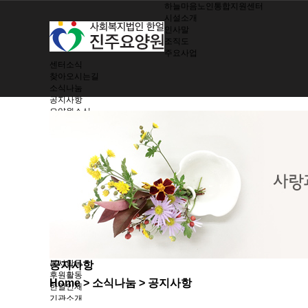
하늘마음노인통합지원센터
시설소개
인사말
조직도
주요사업
센터소식
찾아오시는길
소식나눔
공지사항
요양원소식
소식지
제공서비스
여가지원/치매관리
생활 및 정서지원
간호 및 처치
기능회복훈련
기능별 영양관리
시설 및 환경관리
지역사회 참여
노인인권보호
한얼가족
입소안내
봉사활동
공지사항
후원활동
Home
> 소식나눔 > 공지사항
한얼인재
기관소개