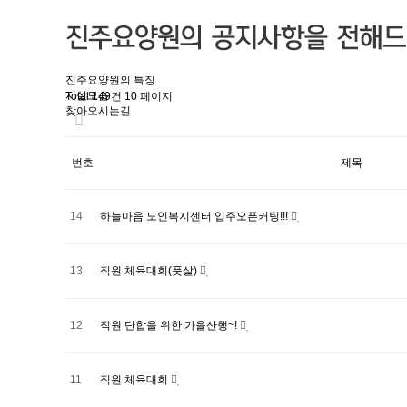
미션과 비전
법인소개
시설소개
인사말
조직도
진주요양원의 특징
시설모습
Total 149건
10 페이지
찾아오시는길
번호
제목
14
하늘마음 노인복지센터 입주오픈커팅!!!
13
직원 체육대회(풋살)
12
직원 단합을 위한 가을산행~!
11
직원 체육대회